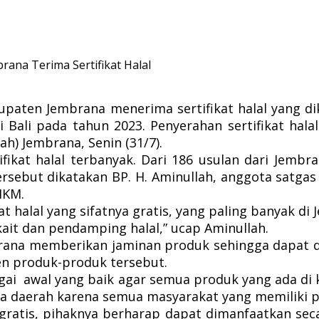
rana Terima Sertifikat Halal
aten Jembrana menerima sertifikat halal yang di
Bali pada tahun 2023. Penyerahan sertifikat hala
) Jembrana, Senin (31/7).
ifikat halal terbanyak. Dari 186 usulan dari Jem
tersebut dikatakan BP. H. Aminullah, anggota satga
MKM.
t halal yang sifatnya gratis, yang paling banyak di
ait dan pendamping halal,” ucap Aminullah.
brana memberikan jaminan produk sehingga dapat d
n produk-produk tersebut.
ebagai awal yang baik agar semua produk yang ada 
 daerah karena semua masyarakat yang memiliki pro
l gratis, pihaknya berharap dapat dimanfaatkan s