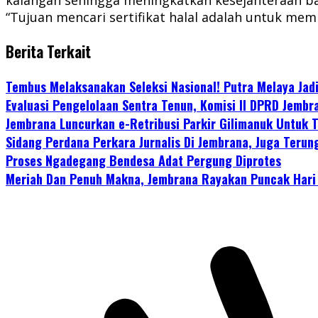
“Tujuan mencari sertifikat halal adalah untuk m
Berita Terkait
Tembus Melaksanakan Seleksi Nasional! Putra Melaya Jad
Evaluasi Pengelolaan Sentra Tenun, Komisi II DPRD Jembr
Jembrana Luncurkan e-Retribusi Parkir Gilimanuk Untuk 
Sidang Perdana Perkara Jurnalis Di Jembrana, Juga Ter
Proses Ngadegang Bendesa Adat Pergung Diprotes
Meriah Dan Penuh Makna, Jembrana Rayakan Puncak Hari