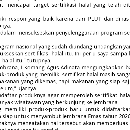
 mencapai target sertifikasi halal yang telah 
liki respon yang baik karena dari PLUT dan din
pnya.
alam mensukseskan penyelenggaraan program sertif
ogram nasional yang sudah diundang-undangkan yan
kseskan sertifikasi halal itu. Ini perlu saya samp
halal itu,” tutupnya.
 Jembrana, I Komang Agus Adinata mengungkapkan
produk yang memiliki sertifikat halal masih sanga
makanan yang dikemas, tapi makanan yang siap saji
lum,” ujarnya.
ftar produknya agar memperoleh sertifikat hala
banyak wisatawan yang berkunjung ke Jembrana.
 memiliki produk-produk baru untuk didaftarkan
n siap untuk menyambut Jembrana Emas tahun 2026
 pihaknya mengatakan hal tersebut akan memperluas
i produsen itu sendiri.