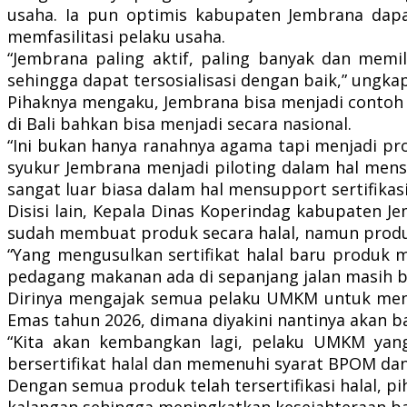
usaha. Ia pun optimis kabupaten Jembrana dapat
memfasilitasi pelaku usaha.
“Jembrana paling aktif, paling banyak dan memi
sehingga dapat tersosialisasi dengan baik,” ungka
Pihaknya mengaku, Jembrana bisa menjadi contoh d
di Bali bahkan bisa menjadi secara nasional.
“Ini bukan hanya ranahnya agama tapi menjadi pr
syukur Jembrana menjadi piloting dalam hal mensu
sangat luar biasa dalam hal mensupport sertifikasi 
Disisi lain, Kepala Dinas Koperindag kabupaten
sudah membuat produk secara halal, namun produk-
“Yang mengusulkan sertifikat halal baru produk 
pedagang makanan ada di sepanjang jalan masih be
Dirinya mengajak semua pelaku UMKM untuk menda
Emas tahun 2026, dimana diyakini nantinya akan 
“Kita akan kembangkan lagi, pelaku UMKM yang
bersertifikat halal dan memenuhi syarat BPOM da
Dengan semua produk telah tersertifikasi halal,
kalangan sehingga meningkatkan kesejahteraan bag