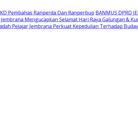
AKD Pembahas Ranperda Dan Ranperbup
BANMUS DPRD J
Jembrana Mengucapkan Selamat Hari Raya Galungan & Ku
adah Pelajar Jembrana Perkuat Kepedulian Terhadap Buda