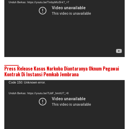
Unduh Berkas: https://youtu.be/TmbybKsSl-k?_=7
Press Release Kasus Narkoba Diantaranya Oknum Pegawai
Kontrak Di Instansi Pemkab Jembrana
Pemutar
Code 150: Unknown error.
Video
Unduh Berkas: https://youtu.be/7LibF_hmttU?_=8