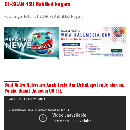
CT-SCAN RSU BaliMed Negara
Keterangan Foto : CT-SCAN RSU BaliMed Negara
Buat Video Rekayasa Anak Terlantar Di Kabupaten Jembrana,
Pelaku Dapat Diancam UU ITE
Pemutar
Code 150: Unknown error.
Video
Unduh Berkas: https://youtu.be/YeZwlBq1tSc?_=1