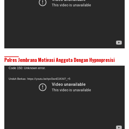
Polres Jembrana Motivasi Anggota Dengan Hypnopresisi
Pemutar
Code 150: Unknown error.
Video
Unduh Berkas: https://youtu.be/tpvGwnE1KX4?_=5