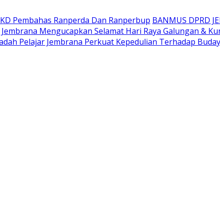
AKD Pembahas Ranperda Dan Ranperbup
BANMUS DPRD J
Jembrana Mengucapkan Selamat Hari Raya Galungan & Ku
adah Pelajar Jembrana Perkuat Kepedulian Terhadap Buda