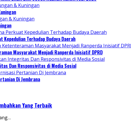
Kuningan
ningan
at Kepedulian Terhadap Budaya Daerah
raman Masyarakat Menjadi Ranperda Inisiatif DPRD
tas Dan Responsivitas di Media Sosial
rtanian Di Jembrana
embahkan Yang Terbaik
yang…