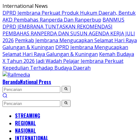
Langsung
International News
ke
DPRD Jembrana Perkuat Produk Hukum Daerah, Bentuk
konten
AKD Pembahas Ranperda Dan Ranperbup
BANMUS
DPRD JEMBRANA TUNTASKAN REKOMENDASI
PEMBAHAS RANPERDA DAN SUSUN AGENDA KERJA JULI
2026
Pemkab Jembrana Mengucapkan Selamat Hari Raya
Galungan & Kuningan
DPRD Jembrana Mengucapkan
Selamat Hari Raya Galungan & Kuningan
Kemah Budaya
X Tahun 2026 Jadi Wadah Pelajar Jembrana Perkuat
Kepedulian Terhadap Budaya Daerah
Beranda
National Press
STREAMING
REGIONAL
NASIONAL
INTERNATIONAL