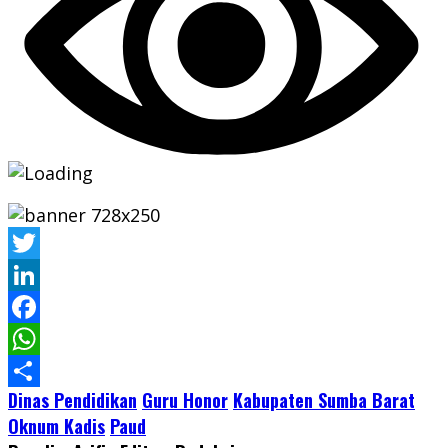
Twitter
LinkedIn
Facebook
WhatsApp
Dinas Pendidikan
Guru Honor
Kabupaten Sumba Barat
Share
Oknum Kadis
Paud