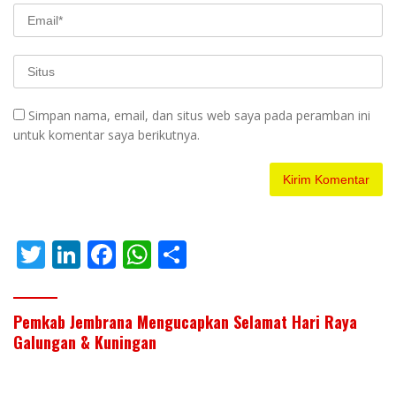
Simpan nama, email, dan situs web saya pada peramban ini
untuk komentar saya berikutnya.
T
Li
F
W
S
w
n
ac
h
h
itt
k
e
at
ar
Pemkab Jembrana Mengucapkan Selamat Hari Raya
er
e
b
s
e
Galungan & Kuningan
dI
o
A
n
o
p