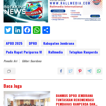
T
Li
F
W
S
w
n
ac
h
h
itt
k
e
at
ar
APBD 2025
DPRD
Kabupaten Jembrana
er
e
b
s
e
Pada Rapat Paripurna VI
Rallmedia
Tetapkan Ranperda
dI
o
A
Penulis: Ari
Editor: Suardana
n
o
p
k
p
Baca Juga
BANMUS DPRD JEMBRANA
TUNTASKAN REKOMENDASI
PEMBAHAS RANPERDA DAN