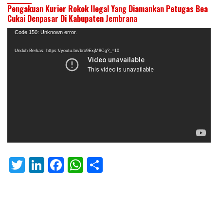
Pengakuan Kurier Rokok Ilegal Yang Diamankan Petugas Bea
Cukai Denpasar Di Kabupaten Jembrana
Pemutar
Code 150: Unknown error.
Video
Unduh Berkas: https://youtu.be/bro9ExjM8Cg?_=10
T
Li
F
W
S
w
n
ac
h
h
itt
k
e
at
ar
er
e
b
s
e