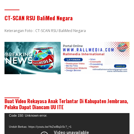
CT-SCAN RSU BaliMed Negara
Keterangan Foto : CT-SCAN RSU BaliMed Negara
Buat Video Rekayasa Anak Terlantar Di Kabupaten Jembrana,
Pelaku Dapat Diancam UU ITE
Pemutar
Code 150: Unknown error.
Video
Unduh Berkas: https://youtu.be/YeZwlBq1tSc?_=1