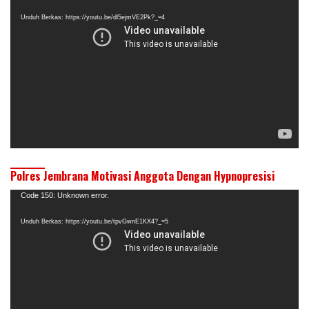
Video
Unduh Berkas: https://youtu.be/dl5ejmVE2Pk?_=4
Polres Jembrana Motivasi Anggota Dengan Hypnopresisi
Pemutar
Code 150: Unknown error.
Video
Unduh Berkas: https://youtu.be/tpvGwnE1KX4?_=5