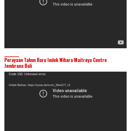
Perayaan Tahun Baru Imlek Wihara Maitreya Centre
Jembrana Bali
Pemutar
Code 150: Unknown error.
Video
Unduh Berkas: https://youtu.be/xvrm_26veCI?_=2