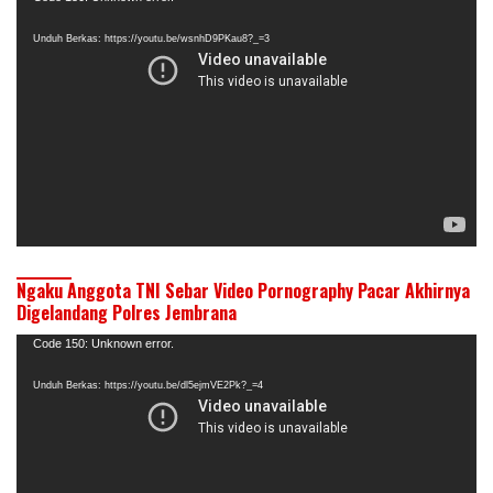
Video
Unduh Berkas: https://youtu.be/wsnhD9PKau8?_=3
Ngaku Anggota TNI Sebar Video Pornography Pacar Akhirnya
Digelandang Polres Jembrana
Pemutar
Code 150: Unknown error.
Video
Unduh Berkas: https://youtu.be/dl5ejmVE2Pk?_=4