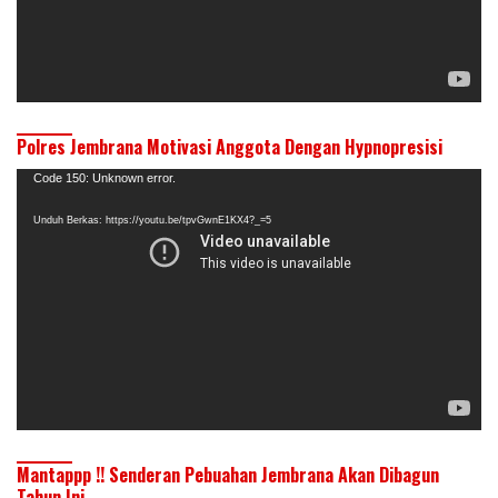
Polres Jembrana Motivasi Anggota Dengan Hypnopresisi
Pemutar
Code 150: Unknown error.
Video
Unduh Berkas: https://youtu.be/tpvGwnE1KX4?_=5
Mantappp !! Senderan Pebuahan Jembrana Akan Dibagun
Tahun Ini