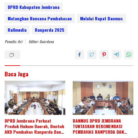
itt
k
e
at
ar
DPRD Kabupaten Jembrana
er
e
b
s
e
Matangkan Rencana Pembahasan
Melalui Rapat Banmus
dI
o
A
Rallmedia
Ranperda 2025
n
o
p
Penulis: Ari
Editor: Suardana
k
p
Baca Juga
DPRD Jembrana Perkuat
BANMUS DPRD JEMBRANA
Produk Hukum Daerah, Bentuk
TUNTASKAN REKOMENDASI
AKD Pembahas Ranperda Dan
PEMBAHAS RANPERDA DAN
Ranperbup
SUSUN AGENDA KERJA JULI 2026