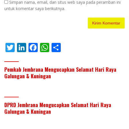
Simpan nama, email, dan situs web saya pada peramban ini
untuk komentar saya berikutnya.
T
Li
F
W
S
w
n
ac
h
h
itt
k
e
at
ar
Pemkab Jembrana Mengucapkan Selamat Hari Raya
er
e
b
s
e
Galungan & Kuningan
dI
o
A
n
o
p
k
p
DPRD Jembrana Mengucapkan Selamat Hari Raya
Galungan & Kuningan