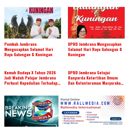
Pemkab Jembrana
DPRD Jembrana Mengucapkan
Mengucapkan Selamat Hari
Selamat Hari Raya Galungan &
Raya Galungan & Kuningan
Kuningan
Kemah Budaya X Tahun 2026
DPRD Jembrana Setujui
Jadi Wadah Pelajar Jembrana
Ranperda Ketertiban Umum
Perkuat Kepedulian Terhadap
Dan Ketenteraman Masyarakat
Budaya Daerah
Menjadi Ranperda Inisiatif
DPRD