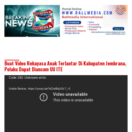
Buat Video Rekayasa Anak Terlantar Di Kabupaten Jembrana,
Pelaku Dapat Diancam UU ITE
Pemutar
Code 150: Unknown error.
Video
Unduh Berkas: https://youtu.be/YeZwlBq1tSc?_=1