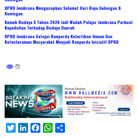
DPRD Jembrana Mengucapkan Selamat Hari Raya Galungan &
Kuningan
Kemah Budaya X Tahun 2026 Jadi Wadah Pelajar Jembrana Perkuat
Kepedulian Terhadap Budaya Daerah
DPRD Jembrana Setujui Ranperda Ketertiban Umum Dan
Ketenteraman Masyarakat Menjadi Ranperda Inisiatif DPRD
T
Li
F
W
S
w
n
ac
h
h