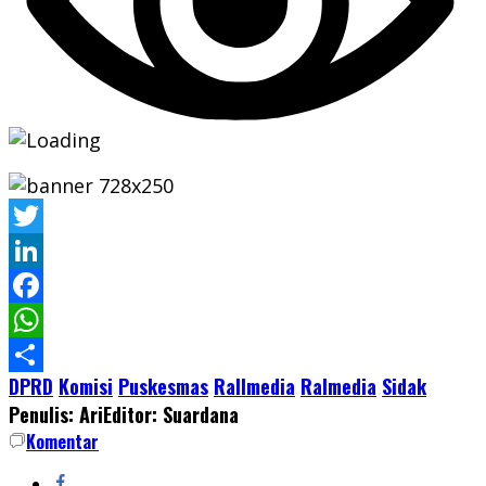
Twitter
LinkedIn
Facebook
WhatsApp
DPRD
Komisi
Puskesmas
Rallmedia
Ralmedia
Sidak
Share
Penulis: Ari
Editor: Suardana
Komentar