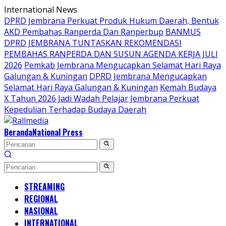
Langsung
International News
ke
DPRD Jembrana Perkuat Produk Hukum Daerah, Bentuk
konten
AKD Pembahas Ranperda Dan Ranperbup
BANMUS
DPRD JEMBRANA TUNTASKAN REKOMENDASI
PEMBAHAS RANPERDA DAN SUSUN AGENDA KERJA JULI
2026
Pemkab Jembrana Mengucapkan Selamat Hari Raya
Galungan & Kuningan
DPRD Jembrana Mengucapkan
Selamat Hari Raya Galungan & Kuningan
Kemah Budaya
X Tahun 2026 Jadi Wadah Pelajar Jembrana Perkuat
Kepedulian Terhadap Budaya Daerah
Beranda
National Press
STREAMING
REGIONAL
NASIONAL
INTERNATIONAL