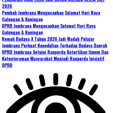
2026
Pemkab Jembrana Mengucapkan Selamat Hari Raya
Galungan & Kuningan
DPRD Jembrana Mengucapkan Selamat Hari Raya
Galungan & Kuningan
Kemah Budaya X Tahun 2026 Jadi Wadah Pelajar
Jembrana Perkuat Kepedulian Terhadap Budaya Daerah
DPRD Jembrana Setujui Ranperda Ketertiban Umum Dan
Ketenteraman Masyarakat Menjadi Ranperda Inisiatif
DPRD