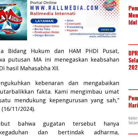
Pem
Men
Idul
tua Bidang Hukum dan HAM PHDI Pusat,
DPR
wa putusan MA ini menegaskan keabsahan
Sela
202
I hasil Mahasabha XII.
engukuhkan kebenaran dan mengabaikan
utarbalikkan fakta. Kami mengimbau umat
Pem
satu mendukung kepengurusan yang sah,”
Har
(16/11/2024).
Kete
ebut bahwa gugatan tersebut hanya
Selam
kegaduhan dan bertindak adharma,