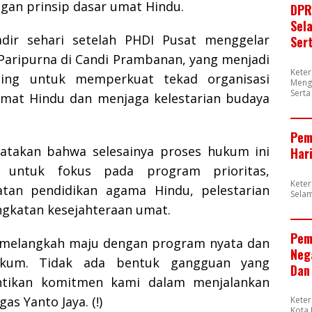
gan prinsip dasar umat Hindu.
DPR
Sel
adir sehari setelah PHDI Pusat menggelar
Ser
Paripurna di Candi Prambanan, yang menjadi
Kete
ng untuk memperkuat tekad organisasi
Meng
Sert
mat Hindu dan menjaga kelestarian budaya
Pem
atakan bahwa selesainya proses hukum ini
Har
n untuk fokus pada program prioritas,
Kete
tan pendidikan agama Hindu, pelestarian
Sela
ngkatan kesejahteraan umat.
Pem
 melangkah maju dengan program nyata dan
Neg
ukum. Tidak ada bentuk gangguan yang
Dan
ikan komitmen kami dalam menjalankan
as Yanto Jaya. (!)
Kete
Kota 