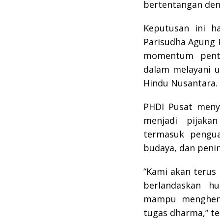
bertentangan den
Keputusan ini h
Parisudha Agung 
momentum penti
dalam melayani u
Hindu Nusantara.
PHDI Pusat meny
menjadi pijaka
termasuk pengua
budaya, dan peni
“Kami akan terus
berlandaskan h
mampu menghent
tugas dharma,” teg