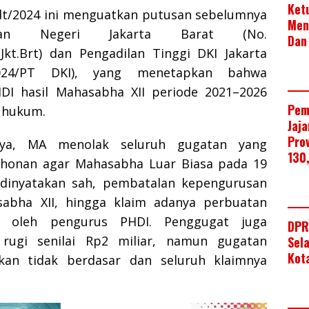
Ket
dt/2024 ini menguatkan putusan sebelumnya
Men
ilan Negeri Jakarta Barat (No.
Dan
.Jkt.Brt) dan Pengadilan Tinggi DKI Jakarta
2024/PT DKI), yang menetapkan bahwa
DI hasil Mahasabha XII periode 2021–2026
Pem
a hukum.
Jaj
Pro
ya, MA menolak seluruh gugatan yang
130
onan agar Mahasabha Luar Biasa pada 19
dinyatakan sah, pembatalan kepengurusan
sabha XII, hingga klaim adanya perbuatan
 oleh pengurus PHDI. Penggugat juga
DPR
rugi senilai Rp2 miliar, namun gugatan
Sel
Kot
akan tidak berdasar dan seluruh klaimnya