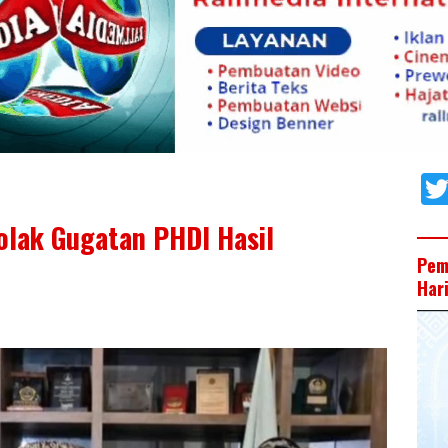
olak Gugatan PHDI Hasil
Pem
Har