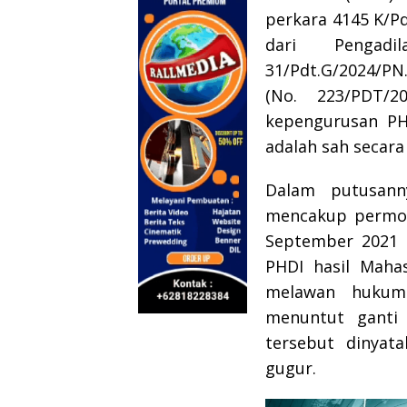
perkara 4145 K/P
dari Pengad
31/Pdt.G/2024/PN
(No. 223/PDT/
kepengurusan PH
adalah sah secar
Dalam putusann
mencakup permoh
September 2021 
PHDI hasil Maha
melawan hukum
menuntut ganti 
tersebut dinyat
gugur.