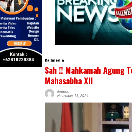
Rallmedia
Sah !! Mahkamah Agung T
Mahasabha XII
Redaksi
November 13, 2024