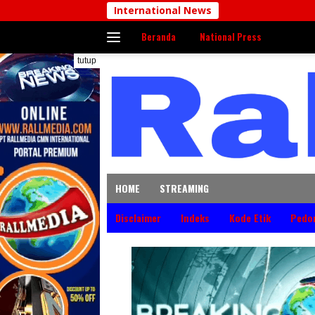
Langsung
International News
ke
Beranda
National Press
konten
tutup
HOME
STREAMING
Disclaimer
Indeks
Kode Etik
Pedo