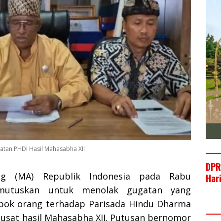
atan PHDI Hasil Mahasabha XII
DPR
g (MA) Republik Indonesia pada Rabu
Har
emutuskan untuk menolak gugatan yang
pok orang terhadap Parisada Hindu Dharma
Pusat hasil Mahasabha XII. Putusan bernomor