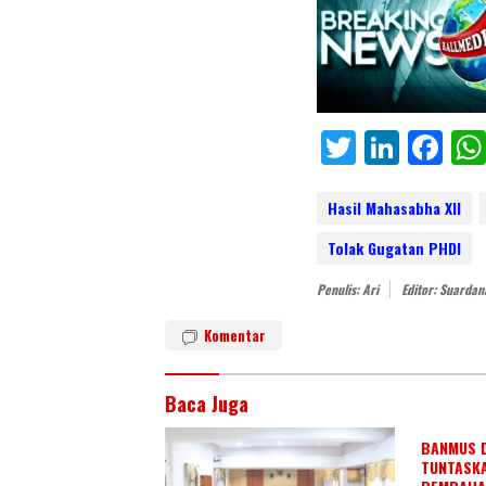
T
Li
F
w
n
ac
itt
k
e
Hasil Mahasabha XII
er
e
b
Tolak Gugatan PHDI
dI
o
Penulis: Ari
Editor: Suardan
n
o
Komentar
k
Baca Juga
BANMUS 
TUNTASK