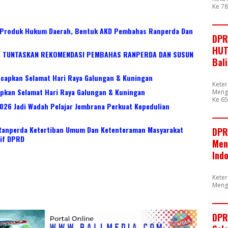
Ke 7
 Produk Hukum Daerah, Bentuk AKD Pembahas Ranperda Dan
DPR
HUT
 TUNTASKAN REKOMENDASI PEMBAHAS RANPERDA DAN SUSUN
Bal
apkan Selamat Hari Raya Galungan & Kuningan
Kete
kan Selamat Hari Raya Galungan & Kuningan
Mengu
Ke 65
026 Jadi Wadah Pelajar Jembrana Perkuat Kepedulian
Ranperda Ketertiban Umum Dan Ketenteraman Masyarakat
DPR
tif DPRD
Men
Ind
Kete
Meng
DPR