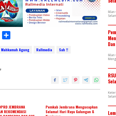
Sel
Ikla
Selam
Pem
W
S
Men
h
h
Dan
at
ar
Mahkamah Agung
Rallmedia
Sah !!
Iklan
s
e
Meng
A
a
p
RSU
Sel
p
Kete
Selam
DPRD JEMBRANA
Pemkab Jembrana Mengucapkan
AN REKOMENDASI
Selamat Hari Raya Galungan &
Lem