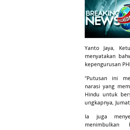
Yanto Jaya, Ke
menyatakan bah
kepengurusan PHD
“Putusan ini m
narasi yang mem
Hindu untuk ber
ungkapnya, Jumat 
Ia juga meny
menimbulkan 