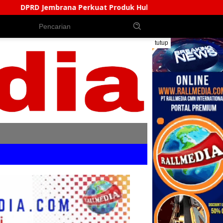
erkuat Produk Hukum Daerah, Bentuk AKD Pembahas Ranperd
tutup