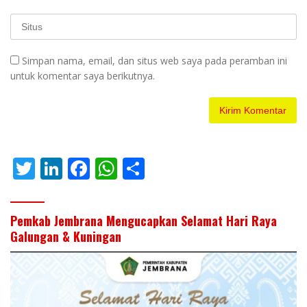
Simpan nama, email, dan situs web saya pada peramban ini
untuk komentar saya berikutnya.
T
Li
F
W
S
w
n
ac
h
h
itt
k
e
at
ar
Pemkab Jembrana Mengucapkan Selamat Hari Raya
er
e
b
s
e
Galungan & Kuningan
dI
o
A
n
o
p
k
p