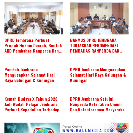
DPRD Jembrana Perkuat
BANMUS DPRD JEMBRANA
Produk Hukum Daerah, Bentuk
TUNTASKAN REKOMENDASI
AKD Pembahas Ranperda Dan
PEMBAHAS RANPERDA DAN
Ranperbup
SUSUN AGENDA KERJA JULI 2026
Pemkab Jembrana
DPRD Jembrana Mengucapkan
Mengucapkan Selamat Hari
Selamat Hari Raya Galungan &
Raya Galungan & Kuningan
Kuningan
Kemah Budaya X Tahun 2026
DPRD Jembrana Setujui
Jadi Wadah Pelajar Jembrana
Ranperda Ketertiban Umum
Perkuat Kepedulian Terhadap
Dan Ketenteraman Masyarakat
Budaya Daerah
Menjadi Ranperda Inisiatif
DPRD