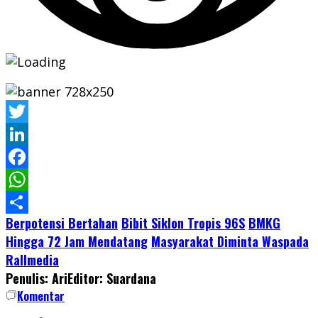
Twitter
LinkedIn
Facebook
WhatsApp
Berpotensi Bertahan
Bibit Siklon Tropis 96S
BMKG
Share
Hingga 72 Jam Mendatang
Masyarakat Diminta Waspada
Rallmedia
Penulis: Ari
Editor: Suardana
Komentar