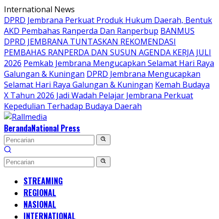
Langsung
International News
ke
DPRD Jembrana Perkuat Produk Hukum Daerah, Bentuk
konten
AKD Pembahas Ranperda Dan Ranperbup
BANMUS
DPRD JEMBRANA TUNTASKAN REKOMENDASI
PEMBAHAS RANPERDA DAN SUSUN AGENDA KERJA JULI
2026
Pemkab Jembrana Mengucapkan Selamat Hari Raya
Galungan & Kuningan
DPRD Jembrana Mengucapkan
Selamat Hari Raya Galungan & Kuningan
Kemah Budaya
X Tahun 2026 Jadi Wadah Pelajar Jembrana Perkuat
Kepedulian Terhadap Budaya Daerah
Beranda
National Press
STREAMING
REGIONAL
NASIONAL
INTERNATIONAL