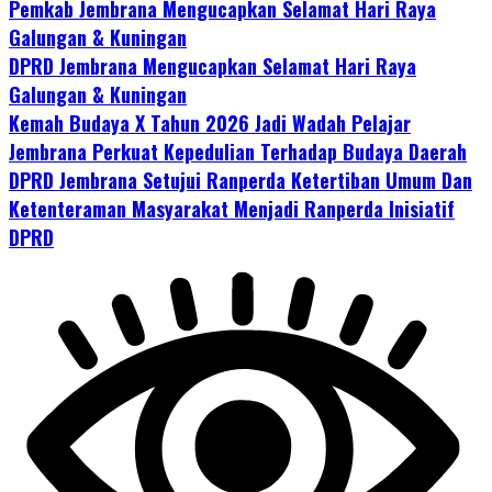
Pemkab Jembrana Mengucapkan Selamat Hari Raya
Galungan & Kuningan
DPRD Jembrana Mengucapkan Selamat Hari Raya
Galungan & Kuningan
Kemah Budaya X Tahun 2026 Jadi Wadah Pelajar
Jembrana Perkuat Kepedulian Terhadap Budaya Daerah
DPRD Jembrana Setujui Ranperda Ketertiban Umum Dan
Ketenteraman Masyarakat Menjadi Ranperda Inisiatif
DPRD