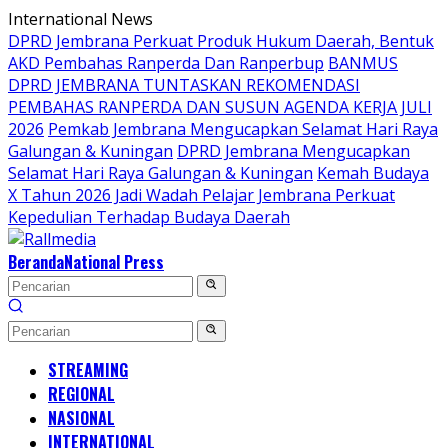
Langsung
International News
ke
DPRD Jembrana Perkuat Produk Hukum Daerah, Bentuk
konten
AKD Pembahas Ranperda Dan Ranperbup
BANMUS
DPRD JEMBRANA TUNTASKAN REKOMENDASI
PEMBAHAS RANPERDA DAN SUSUN AGENDA KERJA JULI
2026
Pemkab Jembrana Mengucapkan Selamat Hari Raya
Galungan & Kuningan
DPRD Jembrana Mengucapkan
Selamat Hari Raya Galungan & Kuningan
Kemah Budaya
X Tahun 2026 Jadi Wadah Pelajar Jembrana Perkuat
Kepedulian Terhadap Budaya Daerah
Beranda
National Press
STREAMING
REGIONAL
NASIONAL
INTERNATIONAL