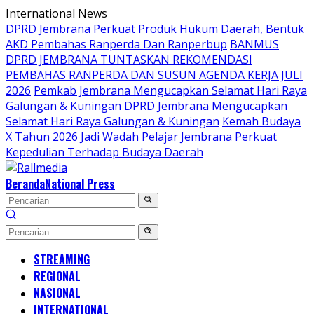
Langsung
International News
ke
DPRD Jembrana Perkuat Produk Hukum Daerah, Bentuk
konten
AKD Pembahas Ranperda Dan Ranperbup
BANMUS
DPRD JEMBRANA TUNTASKAN REKOMENDASI
PEMBAHAS RANPERDA DAN SUSUN AGENDA KERJA JULI
2026
Pemkab Jembrana Mengucapkan Selamat Hari Raya
Galungan & Kuningan
DPRD Jembrana Mengucapkan
Selamat Hari Raya Galungan & Kuningan
Kemah Budaya
X Tahun 2026 Jadi Wadah Pelajar Jembrana Perkuat
Kepedulian Terhadap Budaya Daerah
Beranda
National Press
STREAMING
REGIONAL
NASIONAL
INTERNATIONAL