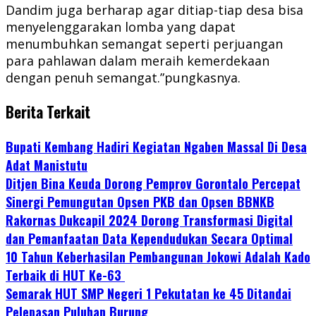
Dandim juga berharap agar ditiap-tiap desa bisa
menyelenggarakan lomba yang dapat
menumbuhkan semangat seperti perjuangan
para pahlawan dalam meraih kemerdekaan
dengan penuh semangat.”pungkasnya.
Berita Terkait
Bupati Kembang Hadiri Kegiatan Ngaben Massal Di Desa
Adat Manistutu
Ditjen Bina Keuda Dorong Pemprov Gorontalo Percepat
Sinergi Pemungutan Opsen PKB dan Opsen BBNKB
Rakornas Dukcapil 2024 Dorong Transformasi Digital
dan Pemanfaatan Data Kependudukan Secara Optimal
10 Tahun Keberhasilan Pembangunan Jokowi Adalah Kado
Terbaik di HUT Ke-63
Semarak HUT SMP Negeri 1 Pekutatan ke 45 Ditandai
Pelepasan Puluhan Burung