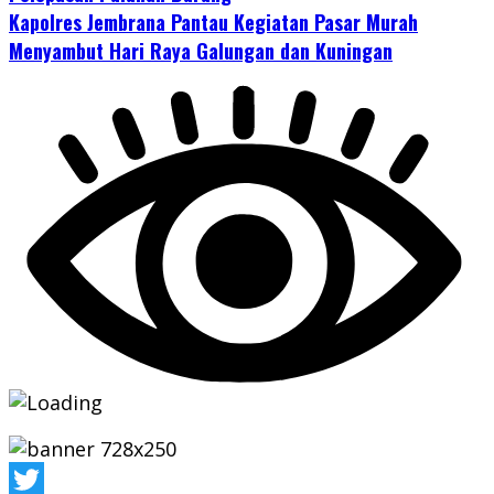
Kapolres Jembrana Pantau Kegiatan Pasar Murah
Menyambut Hari Raya Galungan dan Kuningan